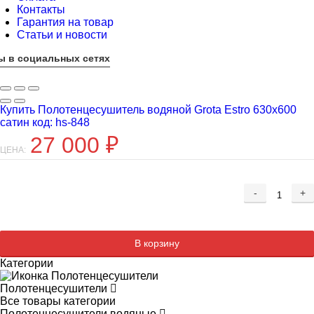
Контакты
Гарантия на товар
Статьи и новости
ы в социальных сетях
Купить Полотенцесушитель водяной Grota Estro 630х600
сатин код: hs-848
27 000
₽
ЦЕНА:
-
+
Добавляется...
Добавлен
В корзину
Категории
Полотенцесушители
Все товары категории
Полотенцесушители водяные