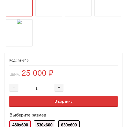
hs-846
25 000
₽
ЦЕНА:
-
+
Добавляется...
Добавлен
В корзину
Выберите размер
480х600
530х600
630х600