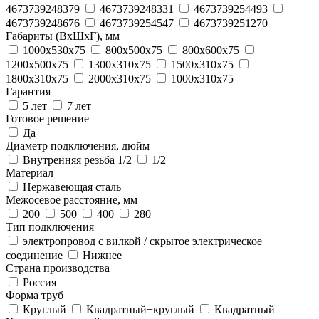
4673739248379
4673739248331
4673739254493
4673739248676
4673739254547
4673739251270
Габариты (ВхШхГ), мм
1000х530х75
800х500х75
800х600х75
1200х500х75
1300х310х75
1500х310х75
1800x310x75
2000х310х75
1000х310х75
Гарантия
5 лет
7 лет
Готовое решение
Да
Диаметр подключения, дюйм
Внутренняя резьба 1/2
1/2
Материал
Нержавеющая сталь
Межосевое расстояние, мм
200
500
400
280
Тип подключения
электропровод с вилкой / скрытое электрическое
соединение
Нижнее
Страна производства
Россия
Форма труб
Круглый
Квадратный+круглый
Квадратный