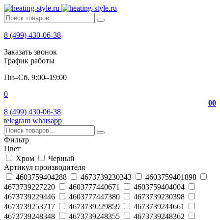
8 (499) 430-06-38
Заказать звонок
График работы
Пн–Сб. 9:00–19:00
0
0
0
8 (499) 430-06-38
telegram
whatsapp
Фильтр
Цвет
Хром
Черный
Артикул производителя
4603759404288
4673739230343
4603759401898
4673739227220
4603777440671
4603759404004
4673739229446
4603777447380
4673739230398
4673739253717
4673739229859
4673739244661
4673739248348
4673739248355
4673739248362