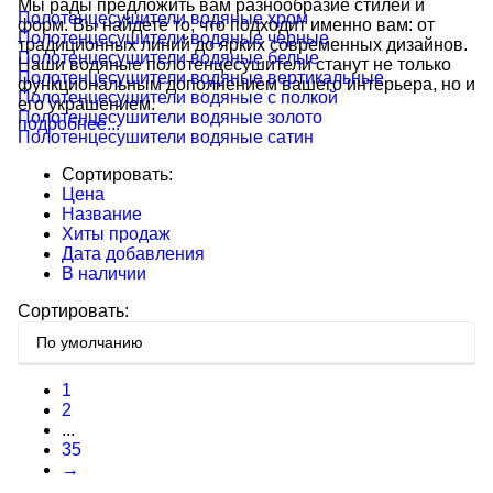
Мы рады предложить вам разнообразие стилей и
Полотенцесушители водяные хром
форм. Вы найдете то, что подходит именно вам: от
Полотенцесушители водяные черные
традиционных линий до ярких современных дизайнов.
Полотенцесушители водяные белые
Наши водяные полотенцесушители станут не только
Полотенцесушители водяные вертикальные
функциональным дополнением вашего интерьера, но и
Полотенцесушители водяные с полкой
его украшением.
Полотенцесушители водяные золото
подробнее...
Полотенцесушители водяные сатин
Сортировать:
Цена
Название
Хиты продаж
Дата добавления
В наличии
Сортировать:
1
2
...
35
→