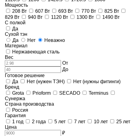
Мощность
208 Вт
607 Вт
693 Вт
770 Вт
825 Вт
829 Вт
940 Вт
1120 Вт
1300 Вт
1490 Вт
С полкой
Да
Сухой тэн
Да
Нет
Неважно
Материал
Нержавеющая сталь
Вес
От
До
Готовое решение
Да
Нет (нужен ТЭН)
Нет (нужны фитинги)
Бренд
Grota
Prioform
SECADO
Terminus
Сунержа
Страна производства
Россия
Гарантия
1 год
2 года
5 лет
7 лет
10 лет
25 лет
Цена
₽