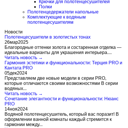
Крючки для полотенцесушителей
Полки
Полотенцедержатели напольные
Комплектующие к водяным
полотенцесушителям
Новости
Полотенцесушители в золотистых тонах
26
мар
2025
Благородные оттенки золота и состаренная отделка —
идеальные варианты для украшения интерьера....
Читать новость →
Гармония эстетики и функциональности: Терция PRO и
Кантата PRO
05
дек
2024
Представляем две новые модели в серии PRO,
которые отличаются своими возможностями В серии
водяных...
Читать новость →
Сочетание элегантности и функциональности: Нюанс
PRO
14
ноя
2024
Водяной полотенцесушитель, который вас поразит! В
оформлении ванной комнаты каждый стремится к
гармонии между...