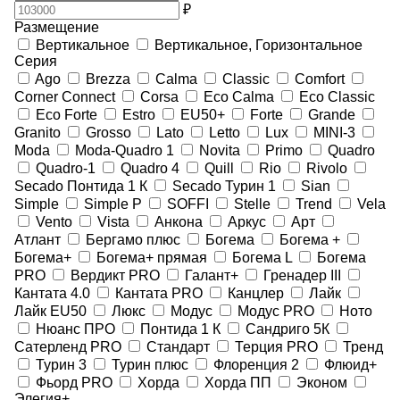
₽
Размещение
Вертикальное
Вертикальное, Горизонтальное
Серия
Ago
Brezza
Calma
Classic
Comfort
Corner Connect
Corsa
Eco Calma
Eco Classic
Eco Forte
Estro
EU50+
Forte
Grande
Granito
Grosso
Lato
Letto
Lux
MINI-3
Moda
Moda-Quadro 1
Novita
Primo
Quadro
Quadro-1
Quadro 4
Quill
Rio
Rivolo
Secado Понтида 1 К
Secado Турин 1
Sian
Simple
Simple P
SOFFI
Stelle
Trend
Vela
Vento
Vista
Анкона
Аркус
Арт
Атлант
Бергамо плюс
Богема
Богема +
Богема+
Богема+ прямая
Богема L
Богема
PRO
Вердикт PRO
Галант+
Гренадер III
Кантата 4.0
Кантата PRO
Канцлер
Лайк
Лайк EU50
Люкс
Модус
Модус PRO
Ното
Нюанс ПРО
Понтида 1 К
Сандриго 5К
Сатерленд PRO
Стандарт
Терция PRO
Тренд
Турин 3
Турин плюс
Флоренция 2
Флюид+
Фьорд PRO
Хорда
Хорда ПП
Эконом
Элегия+