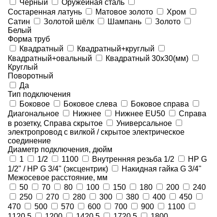
Черный
Оружейная сталь
Состаренная латунь
Матовое золото
Хром
Сатин
Золотой шёлк
Шампань
Золото
Белый
Форма труб
Квадратный
Квадратный+круглый
Квадратный+овальный
Квадратный 30х30(мм)
Круглый
Поворотный
Да
Тип подключения
Боковое
Боковое слева
Боковое справа
Диагональное
Нижнее
Нижнее EU50
Справа
в розетку, Справа скрытое
Универсальное
электропровод с вилкой / скрытое электрическое
соединение
Диаметр подключения, дюйм
1
1/2
1100
Внутренняя резьба 1/2
НР G
1/2" / НР G 3/4" (эксцентрик)
Накидная гайка G 3/4"
Межосевое расстояние, мм
50
70
80
100
150
180
200
240
250
270
280
300
380
400
450
470
500
570
600
700
900
1100
1120.5
1200
1420.5
1720.5
1800