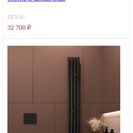
ЦЕНА:
32 700
₽