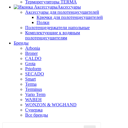
Терморегуляторы TERMA
Аксессуары
Аксессуары для полотенцесушителей
Крючки для полотенцесушителей
Полки
Полотенцедержатели напольные
Комплектующие к водяным
полотенцесушителям
Бренды
Arbonia
Broner
CALDO
Grota
Prioform
SECADO
Smart
Terma
Terminus
Vario Term
WABEH
WONZON & WOGHAND
Сунержа
Все бренды