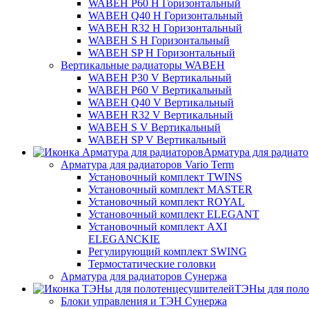
WABEH P60 H Горизонтальный
WABEH Q40 H Горизонтальный
WABEH R32 H Горизонтальный
WABEH S H Горизонтальный
WABEH SP H Горизонтальный
Вертикальные радиаторы WABEH
WABEH P30 V Вертикальный
WABEH P60 V Вертикальный
WABEH Q40 V Вертикальный
WABEH R32 V Вертикальный
WABEH S V Вертикальный
WABEH SP V Вертикальный
Арматура для радиат
Арматура для радиаторов Vario Term
Установочный комплект TWINS
Установочный комплект MASTER
Установочный комплект ROYAL
Установочный комплект ELEGANT
Установочный комплект AXI
ELEGANCKIE
Регулирующий комплект SWING
Термостатические головки
Арматура для радиаторов Сунержа
ТЭНы для поло
Блоки управления и ТЭН Сунержа