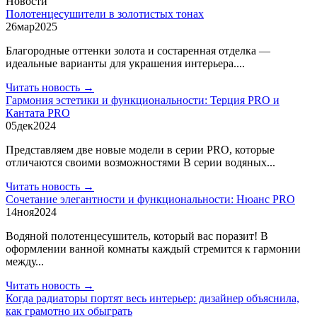
Новости
Полотенцесушители в золотистых тонах
26
мар
2025
Благородные оттенки золота и состаренная отделка —
идеальные варианты для украшения интерьера....
Читать новость →
Гармония эстетики и функциональности: Терция PRO и
Кантата PRO
05
дек
2024
Представляем две новые модели в серии PRO, которые
отличаются своими возможностями В серии водяных...
Читать новость →
Сочетание элегантности и функциональности: Нюанс PRO
14
ноя
2024
Водяной полотенцесушитель, который вас поразит! В
оформлении ванной комнаты каждый стремится к гармонии
между...
Читать новость →
Когда радиаторы портят весь интерьер: дизайнер объяснила,
как грамотно их обыграть