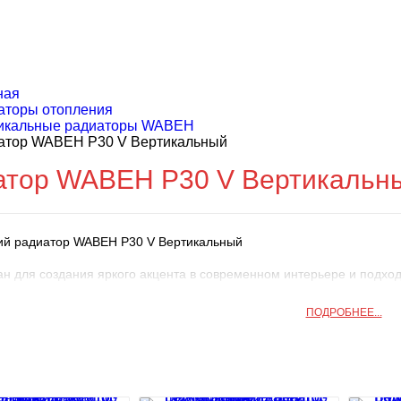
ная
аторы отопления
икальные радиаторы WABEH
атор WABEH P30 V Вертикальный
атор WABEH P30 V Вертикальн
ий радиатор WABEH P30 V Вертикальный
ан для создания яркого акцента в современном интерьере и подхо
для обвязки радиаторов в комплект не входит и приобретается отд
ПОДРОБНЕЕ...
 комплектуется настенными креплениями.
ьное рабочее давление составляет 16 атмосфер.
о предназначен для систем закрытого отопления и не может испол
линейку дизайнерских радиаторов P30 V.