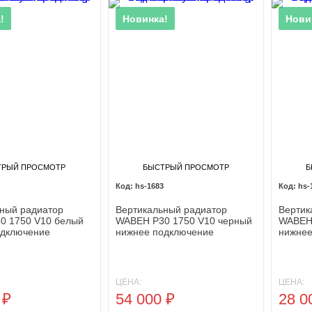
тся с 10-летней гарантией от производителя.
!
Новинка!
Нови
ТРЫЙ ПРОСМОТР
БЫСТРЫЙ ПРОСМОТР
Б
hs-1683
hs-
ный радиатор
Вертикальный радиатор
Вертик
0 1750 V10 белый
WABEH P30 1750 V10 черный
WABEH 
одключение
нижнее подключение
нижнее
ЦЕНА:
ЦЕНА:
0
₽
54 000
₽
28 0