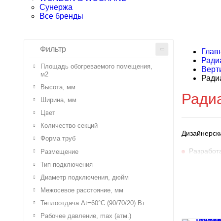
Сунержа
Все бренды
Фильтр
Глав
Ради
Площадь обогреваемого помещения,
Верт
м2
Ради
Высота, мм
Ради
Ширина, мм
Цвет
Количество секций
Дизайнерск
Форма труб
Разработ
Размещение
Тип подключения
Арматура 
Диаметр подключения, дюйм
Радиатор
Межосевое расстояние, мм
Максимал
Теплоотдача Δt=60°C (90/70/20) Вт
Стандартн
Рабочее давление, max (атм.)
Входит в 