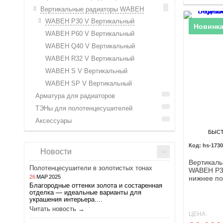
Вертикальные радиаторы WABEH
WABEH P30 V Вертикальный
Новинка
WABEH P60 V Вертикальный
WABEH Q40 V Вертикальный
WABEH R32 V Вертикальный
WABEH S V Вертикальный
WABEH SP V Вертикальный
Арматура для радиаторов
ТЭНы для полотенцесушителей
Аксессуары
БЫС
hs-1730
Новости
Вертикаль
Полотенцесушители в золотистых тонах
WABEH P3
26
МАР
2025
нижнее п
Благородные оттенки золота и состаренная
отделка — идеальные варианты для
украшения интерьера....
Читать новость →
ЦЕНА: