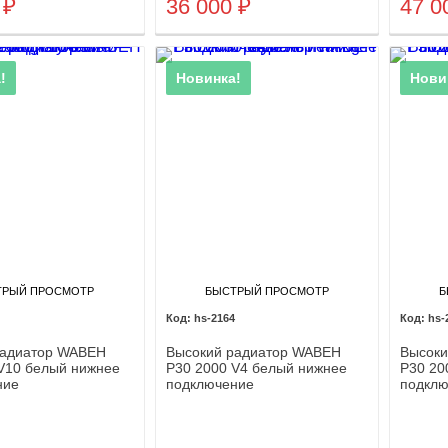
0
₽
36 000
₽
47 0
!
Новинка!
Нови
ТРЫЙ ПРОСМОТР
БЫСТРЫЙ ПРОСМОТР
Б
hs-2164
hs-
радиатор WABEH
Высокий радиатор WABEH
Высоки
V10 белый нижнее
P30 2000 V4 белый нижнее
P30 20
ние
подключение
подклю