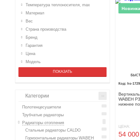
Температура теплоносителя, max
Поставляе
Новинка
Материал
Вес
Страна производства
Бренд
Гарантия
Цена
Модель
ПОКАЗАТЬ
БЫС
hs-1729
Вертикаль
Категории
WABEH P3
нижнее п
Полотенцесушители
Трубчатые радиаторы
Радиаторы отопления
ЦЕНА:
Стальные радиаторы CALDO
54 00
Горизонтальные радиаторы WABEH