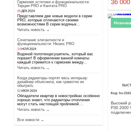
36 00
Гармония эстетики и функциональности:
Терция PRO и Кантата PRO
05
ДЕК
2024
Представляем две новые модели в серии
PRO, которые отличаются своими
Новинка
возможностями В серии водяных...
Читать новость →
Сочетание элегантности и
функциональности: Нюанс PRO
14
НОЯ
2024
Водяной полотенцесушитель, который вас
поразит! В оформлении ванной комнаты
каждый стремится к гармонии между...
Читать новость →
Когда радиаторы портят весь интерьер:
дизайнер объяснила, как грамотно их
БЫС
обыграть
02
ИЮН
2024
hs-2161
Обладатели квартир в новостройках особенно
хорошо знают, что радиаторы отопления
Высокий 
могут стать настоящей проблемой....
P30 2000 
Читать новость →
подключе
Все новости →