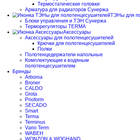
Термостатические головки
Арматура для радиаторов Сунержа
ТЭНы для п
Блоки управления и ТЭН Сунержа
Терморегуляторы TERMA
Аксессуары
Аксессуары для полотенцесушителей
Крючки для полотенцесушителей
Полки
Полотенцедержатели напольные
Комплектующие к водяным
полотенцесушителям
Бренды
Arbonia
Broner
CALDO
Grota
Prioform
SECADO
Smart
Terma
Terminus
Vario Term
WABEH
WONZON & WOGHAND