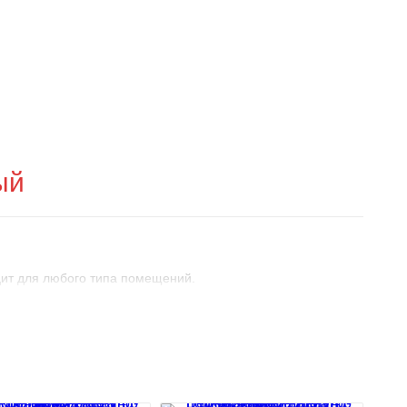
ый
дит для любого типа помещений.
ельно.
ьзоваться в системе горячего водоснабжения.