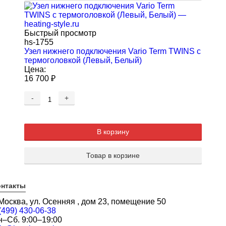
Быстрый просмотр
hs-1755
Узел нижнего подключения Vario Term TWINS с
термоголовкой (Левый, Белый)
Цена:
16 700
₽
-
+
В корзину
Товар в корзине
онтакты
 Москва, ул. Осенняя , дом 23, помещение 50
(499) 430-06-38
н–Сб. 9:00–19:00