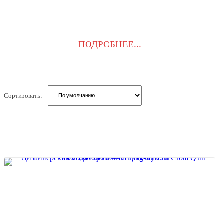
Установка полотенцесушителя в вашей
ПОДРОБНЕЕ...
ванной комнате открывает множество
возможностей как для обогрева помещения,
так и для сушки полотенец.
Сортировать:
Если вы остановите свой выбор на
полотенцесушителе с подключением к
системе центрального отопления или
горячего водоснабжения, то сможете без
труда интегрировать его в уже
существующую систему. Благодаря
широкому ассортименту стилей и размеров,