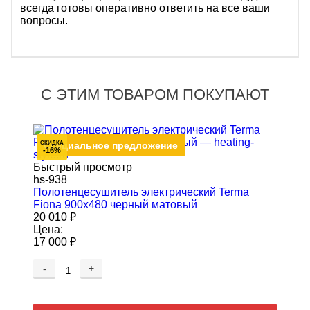
всегда готовы оперативно ответить на все ваши
вопросы.
С ЭТИМ ТОВАРОМ ПОКУПАЮТ
СКИДКА
СКИДКА
Специальное предложение
Специальное предложение
-15%
-16%
Быстрый просмотр
hs-938
Полотенцесушитель электрический Terma
Fiona 900x480 черный матовый
20 010
₽
Цена:
17 000
₽
-
+