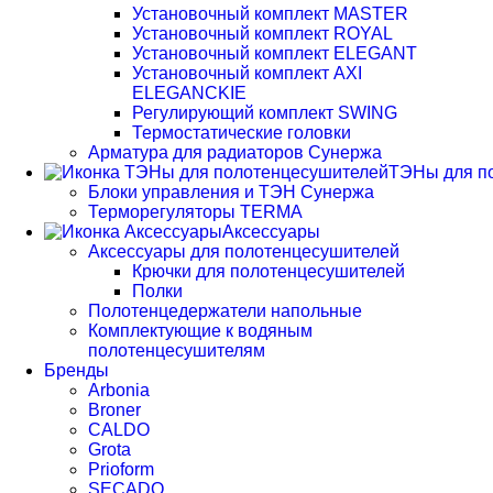
Установочный комплект MASTER
Установочный комплект ROYAL
Установочный комплект ELEGANT
Установочный комплект AXI
ELEGANCKIE
Регулирующий комплект SWING
Термостатические головки
Арматура для радиаторов Сунержа
ТЭНы для п
Блоки управления и ТЭН Сунержа
Терморегуляторы TERMA
Аксессуары
Аксессуары для полотенцесушителей
Крючки для полотенцесушителей
Полки
Полотенцедержатели напольные
Комплектующие к водяным
полотенцесушителям
Бренды
Arbonia
Broner
CALDO
Grota
Prioform
SECADO