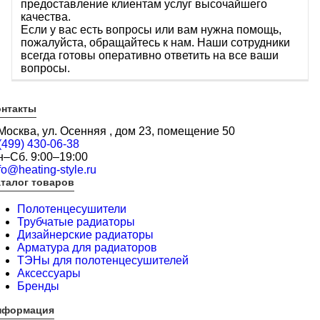
предоставление клиентам услуг высочайшего
качества.
Если у вас есть вопросы или вам нужна помощь,
пожалуйста, обращайтесь к нам. Наши сотрудники
всегда готовы оперативно ответить на все ваши
вопросы.
онтакты
 Москва, ул. Осенняя , дом 23, помещение 50
(499) 430-06-38
н–Сб. 9:00–19:00
fo@heating-style.ru
талог товаров
Полотенцесушители
Трубчатые радиаторы
Дизайнерские радиаторы
Арматура для радиаторов
ТЭНы для полотенцесушителей
Аксессуары
Бренды
нформация