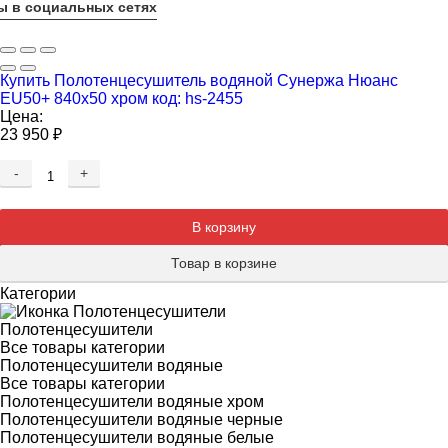
ы в социальных сетях
Купить Полотенцесушитель водяной Сунержа Нюанс
EU50+ 840х50 хром код: hs-2455
Цена:
23 950
₽
-
+
Добавляется...
Добавлен
В корзину
Товар в корзине
Категории
Полотенцесушители
Все товары категории
Полотенцесушители водяные
Все товары категории
Полотенцесушители водяные хром
Полотенцесушители водяные черные
Полотенцесушители водяные белые