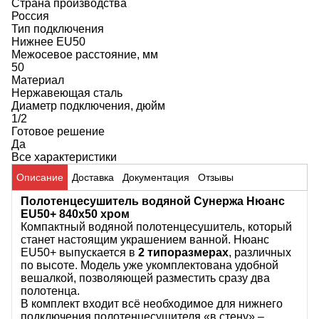
Страна производства
Россия
Тип подключения
Нижнее EU50
Межосевое расстояние, мм
50
Материал
Нержавеющая сталь
Диаметр подключения, дюйм
1/2
Готовое решение
Да
Все характеристики
Описание
Доставка
Документация
Отзывы
Полотенцесушитель водяной Сунержа Нюанс
EU50+ 840х50 хром
Компактный водяной полотенцесушитель, который
станет настоящим украшением ванной. Нюанс
EU50+ выпускается в
2 типоразмерах
, различных
по высоте. Модель уже укомплектована удобной
вешалкой, позволяющей разместить сразу два
полотенца.
В комплект входит всё необходимое для нижнего
подключения полотенцесушителя «в стену» –