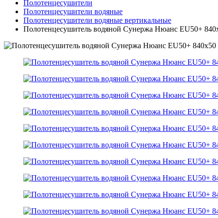
Полотенцесушители
Полотенцесушители водяные
Полотенцесушители водяные вертикальные
Полотенцесушитель водяной Сунержа Нюанс EU50+ 840х5