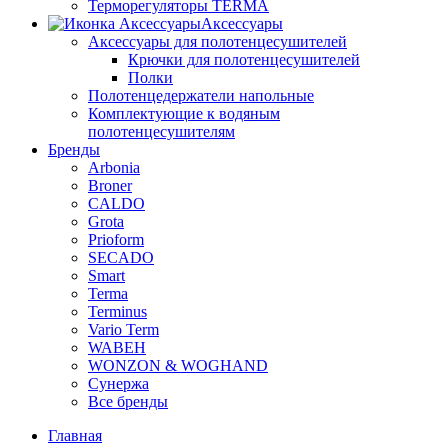
Терморегуляторы TERMA
Аксессуары
Аксессуары для полотенцесушителей
Крючки для полотенцесушителей
Полки
Полотенцедержатели напольные
Комплектующие к водяным
полотенцесушителям
Бренды
Arbonia
Broner
CALDO
Grota
Prioform
SECADO
Smart
Terma
Terminus
Vario Term
WABEH
WONZON & WOGHAND
Сунержа
Все бренды
Главная