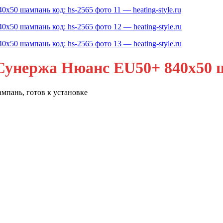
унержа Нюанс EU50+ 840х50 ш
пань, готов к установке