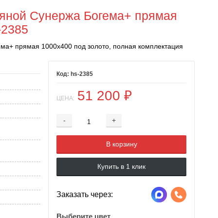
яной Сунержа Богема+ прямая
-2385
ма+ прямая 1000x400 под золото, полная комплектация
hs-2385
51 200
₽
ЦЕНА:
-
+
Добавляется...
Добавлен
В корзину
Купить в 1 клик
Заказать через:
Выберите цвет