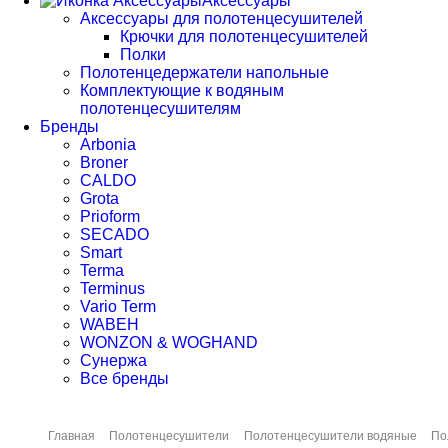
Аксессуары
Аксессуары для полотенцесушителей
Крючки для полотенцесушителей
Полки
Полотенцедержатели напольные
Комплектующие к водяным
полотенцесушителям
Бренды
Arbonia
Broner
CALDO
Grota
Prioform
SECADO
Smart
Terma
Terminus
Vario Term
WABEH
WONZON & WOGHAND
Сунержа
Все бренды
Главная
Полотенцесушители
Полотенцесушители водяные
По