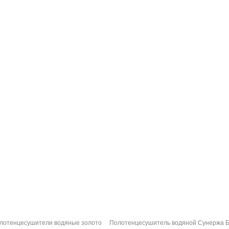
лотенцесушители водяные золото
Полотенцесушитель водяной Сунержа Бо