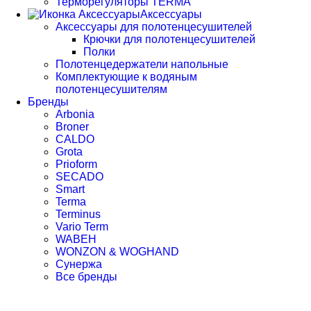
Терморегуляторы TERMA
Аксессуары
Аксессуары для полотенцесушителей
Крючки для полотенцесушителей
Полки
Полотенцедержатели напольные
Комплектующие к водяным
полотенцесушителям
Бренды
Arbonia
Broner
CALDO
Grota
Prioform
SECADO
Smart
Terma
Terminus
Vario Term
WABEH
WONZON & WOGHAND
Сунержа
Все бренды