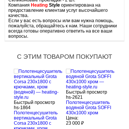
Компания
Heating
Style
ориентирована на
предоставление клиентам услуг высочайшего
качества.
Если у вас есть вопросы или вам нужна помощь,
пожалуйста, обращайтесь к нам. Наши сотрудники
всегда готовы оперативно ответить на все ваши
вопросы.
С ЭТИМ ТОВАРОМ ПОКУПАЮТ
Быстрый просмотр
hs-2621
тр
Быстрый просмотр
Полотенцесушитель
Быст
hs-1864
водяной Grota SOFFI
hs-2
ель
Полотенцесушитель
430х1000 хром
Поло
ta
вертикальный Grota
Цена:
верт
Corsa 230x1800 с
23 000
₽
Cors
крючками, хром
крюч