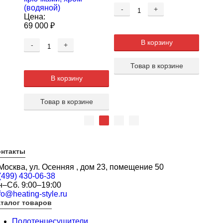
(водяной)
(вод
-
+
Цена:
Цена
69 000
₽
55 0
В корзину
-
+
-
Товар в корзине
В корзину
е
Товар в корзине
онтакты
 Москва, ул. Осенняя , дом 23, помещение 50
(499) 430-06-38
н–Сб. 9:00–19:00
fo@heating-style.ru
талог товаров
Полотенцесушители