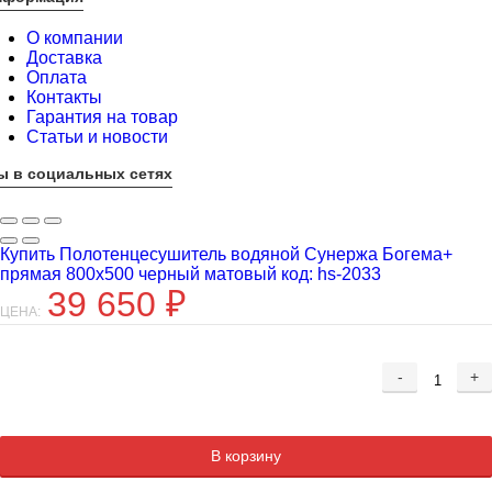
О компании
Доставка
Оплата
Контакты
Гарантия на товар
Статьи и новости
ы в социальных сетях
Купить Полотенцесушитель водяной Сунержа Богема+
прямая 800x500 черный матовый код: hs-2033
39 650
₽
ЦЕНА:
-
+
Добавляется...
Добавлен
В корзину