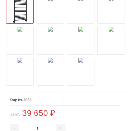
hs-2033
39 650
₽
ЦЕНА:
-
+