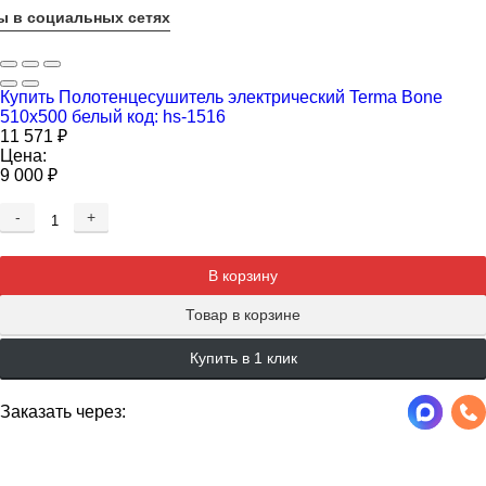
ы в социальных сетях
Купить Полотенцесушитель электрический Terma Bone
510x500 белый код: hs-1516
11 571
₽
Цена:
9 000
₽
-
+
Добавляется...
Добавлен
В корзину
Товар в корзине
Купить в 1 клик
Заказать через: