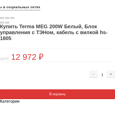
ы в социальных сетях
Купить Terma MEG 200W Белый, Блок
управления с ТЭНом, кабель с вилкой hs-
1805
12 972
₽
ЦЕНА:
-
+
Добавляется...
Добавлен
В корзину
Категории