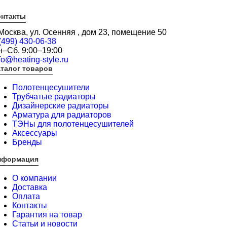
онтакты
 Москва, ул. Осенняя , дом 23, помещение 50
(499) 430-06-38
н–Сб. 9:00–19:00
fo@heating-style.ru
талог товаров
Полотенцесушители
Трубчатые радиаторы
Дизайнерские радиаторы
Арматура для радиаторов
ТЭНы для полотенцесушителей
Аксессуары
Бренды
нформация
О компании
Доставка
Оплата
Контакты
Гарантия на товар
Статьи и новости