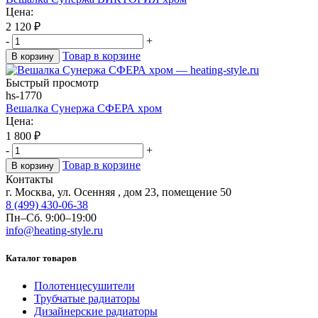
Цена:
2 120
₽
-
+
Товар в корзине
В корзину
Быстрый просмотр
hs-1770
Вешалка Сунержа СФЕРА хром
Цена:
1 800
₽
-
+
Товар в корзине
В корзину
Контакты
г. Москва, ул. Осенняя , дом 23, помещение 50
8 (499) 430-06-38
Пн–Сб. 9:00–19:00
info@heating-style.ru
Каталог товаров
Полотенцесушители
Трубчатые радиаторы
Дизайнерские радиаторы