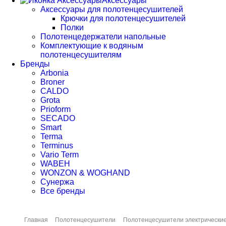
Аксессуары
Аксессуары для полотенцесушителей
Крючки для полотенцесушителей
Полки
Полотенцедержатели напольные
Комплектующие к водяным
полотенцесушителям
Бренды
Arbonia
Broner
CALDO
Grota
Prioform
SECADO
Smart
Terma
Terminus
Vario Term
WABEH
WONZON & WOGHAND
Сунержа
Все бренды
Главная
Полотенцесушители
Полотенцесушители электрически