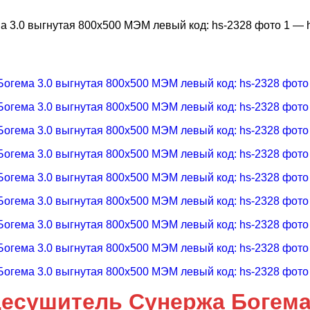
есушитель Сунержа Богема 