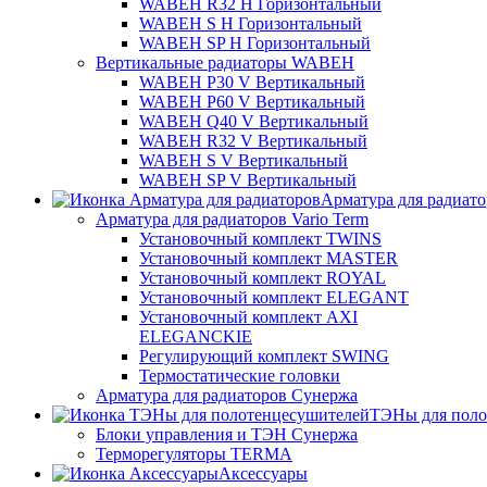
WABEH R32 H Горизонтальный
WABEH S H Горизонтальный
WABEH SP H Горизонтальный
Вертикальные радиаторы WABEH
WABEH P30 V Вертикальный
WABEH P60 V Вертикальный
WABEH Q40 V Вертикальный
WABEH R32 V Вертикальный
WABEH S V Вертикальный
WABEH SP V Вертикальный
Арматура для радиат
Арматура для радиаторов Vario Term
Установочный комплект TWINS
Установочный комплект MASTER
Установочный комплект ROYAL
Установочный комплект ELEGANT
Установочный комплект AXI
ELEGANCKIE
Регулирующий комплект SWING
Термостатические головки
Арматура для радиаторов Сунержа
ТЭНы для поло
Блоки управления и ТЭН Сунержа
Терморегуляторы TERMA
Аксессуары