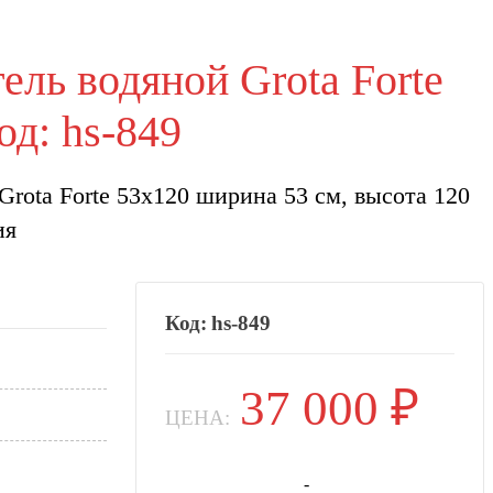
ль водяной Grota Forte
од: hs-849
rota Forte 53х120 ширина 53 см, высота 120
ия
hs-849
37 000
₽
ЦЕНА:
-