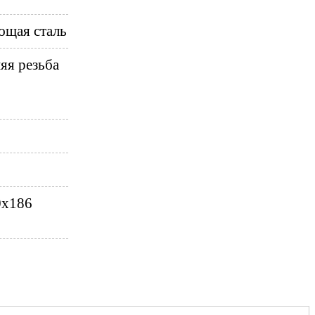
щая сталь
яя резьба
0x186