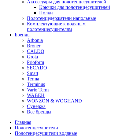
Аксессуары для полотенцесушителей
Крючки для полотенцесушителей
Полки
Полотенцедержатели напольные
Комплектующие к водяным
полотенцесушителям
Бренды
Arbonia
Broner
CALDO
Grota
Prioform
SECADO
Smart
Terma
Terminus
Vario Term
WABEH
WONZON & WOGHAND
Сунержа
Все бренды
Главная
Полотенцесушители
Полотенцесушители водяные