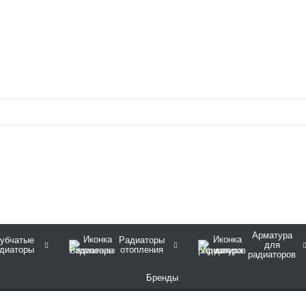
Арматура
убчатые
Радиаторы
для
диаторы
отопления
радиаторов
Бренды