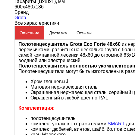
Габариты (ВхШхГ), мм
600x480x186
Бренд
Grota
Все характеристики
Описание
Доставка
Отзывы
Полотенцесушитель
Grota
Eco
Forte 48x60
из не
перемычками, разбитых на несколько групп с боль
самой компактной лесенки 48х60 до огромной 63х1
водяной или электрический.
Полотенцесушитель полностью укомплектован и
Полотенцесушители могут
быть изготовлены в раз
Хром глянцевый
Матовая нержавеющая сталь
Окрашенная нержавеющая сталь, серийный цв
Окрашенный в любой цвет по RAL
Комплектация:
полотенцесушитель
комплект уголков с отражателями
SMART
для 
комплект дюбелей, винтов, шайб, болтов с ш
кран Маевского