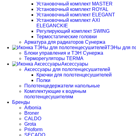
Установочный комплект MASTER
Установочный комплект ROYAL
Установочный комплект ELEGANT
Установочный комплект AXI
ELEGANCKIE
Регулирующий комплект SWING
Термостатические головки
Арматура для радиаторов Сунержа
ТЭНы для п
Блоки управления и ТЭН Сунержа
Терморегуляторы TERMA
Аксессуары
Аксессуары для полотенцесушителей
Крючки для полотенцесушителей
Полки
Полотенцедержатели напольные
Комплектующие к водяным
полотенцесушителям
Бренды
Arbonia
Broner
CALDO
Grota
Prioform
SECADO