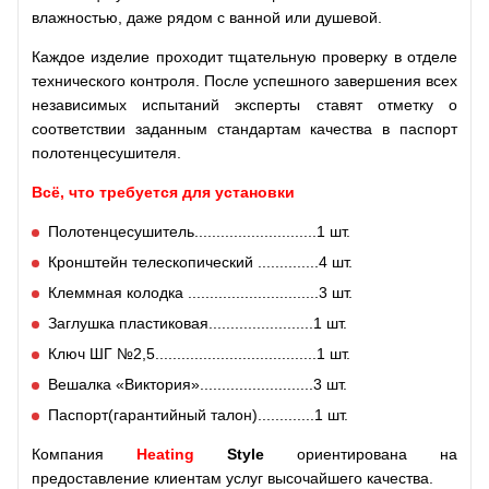
влажностью, даже рядом с ванной или душевой.
Каждое изделие проходит тщательную проверку в отделе
технического контроля. После успешного завершения всех
независимых испытаний эксперты ставят отметку о
соответствии заданным стандартам качества в паспорт
полотенцесушителя.
Всё, что требуется для установки
Полотенцесушитель............................1 шт.
Кронштейн телескопический ..............4 шт.
Клеммная колодка ..............................3 шт.
Заглушка пластиковая........................1 шт.
Ключ ШГ №2,5.....................................1 шт.
Вешалка «Виктория»..........................3 шт.
Паспорт(гарантийный талон).............1 шт.
Компания
Heating
Style
ориентирована на
предоставление клиентам услуг высочайшего качества.