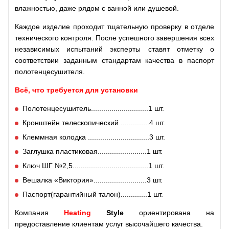
влажностью, даже рядом с ванной или душевой.
Каждое изделие проходит тщательную проверку в отделе
технического контроля. После успешного завершения всех
независимых испытаний эксперты ставят отметку о
соответствии заданным стандартам качества в паспорт
полотенцесушителя.
Всё, что требуется для установки
Полотенцесушитель............................1 шт.
Кронштейн телескопический ..............4 шт.
Клеммная колодка ..............................3 шт.
Заглушка пластиковая........................1 шт.
Ключ ШГ №2,5.....................................1 шт.
Вешалка «Виктория»..........................3 шт.
Паспорт(гарантийный талон).............1 шт.
Компания
Heating
Style
ориентирована на
предоставление клиентам услуг высочайшего качества.