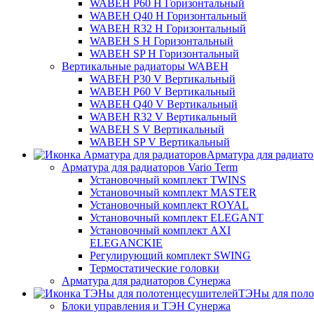
WABEH P60 H Горизонтальный
WABEH Q40 H Горизонтальный
WABEH R32 H Горизонтальный
WABEH S H Горизонтальный
WABEH SP H Горизонтальный
Вертикальные радиаторы WABEH
WABEH P30 V Вертикальный
WABEH P60 V Вертикальный
WABEH Q40 V Вертикальный
WABEH R32 V Вертикальный
WABEH S V Вертикальный
WABEH SP V Вертикальный
Арматура для радиат
Арматура для радиаторов Vario Term
Установочный комплект TWINS
Установочный комплект MASTER
Установочный комплект ROYAL
Установочный комплект ELEGANT
Установочный комплект AXI
ELEGANCKIE
Регулирующий комплект SWING
Термостатические головки
Арматура для радиаторов Сунержа
ТЭНы для поло
Блоки управления и ТЭН Сунержа