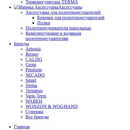
Терморегуляторы TERMA
Аксессуары
Аксессуары для полотенцесушителей
Крючки для полотенцесушителей
Полки
Полотенцедержатели напольные
Комплектующие к водяным
полотенцесушителям
Бренды
Arbonia
Broner
CALDO
Grota
Prioform
SECADO
Smart
Terma
Terminus
Vario Term
WABEH
WONZON & WOGHAND
Сунержа
Все бренды
Главная