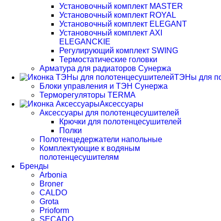
Установочный комплект MASTER
Установочный комплект ROYAL
Установочный комплект ELEGANT
Установочный комплект AXI
ELEGANCKIE
Регулирующий комплект SWING
Термостатические головки
Арматура для радиаторов Сунержа
ТЭНы для п
Блоки управления и ТЭН Сунержа
Терморегуляторы TERMA
Аксессуары
Аксессуары для полотенцесушителей
Крючки для полотенцесушителей
Полки
Полотенцедержатели напольные
Комплектующие к водяным
полотенцесушителям
Бренды
Arbonia
Broner
CALDO
Grota
Prioform
SECADO