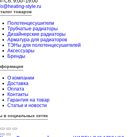
н–Сб. 9:00–19:00
fo@heating-style.ru
талог товаров
Полотенцесушители
Трубчатые радиаторы
Дизайнерские радиаторы
Арматура для радиаторов
ТЭНы для полотенцесушителей
Аксессуары
Бренды
нформация
О компании
Доставка
Оплата
Контакты
Гарантия на товар
Статьи и новости
ы в социальных сетях