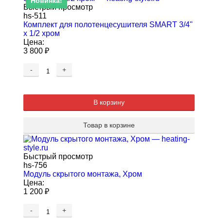
Новинка!
Новинка!
Быстрый просмотр
hs-511
Комплект для полотенцесушителя SMART 3/4"
х 1/2 хром
Цена:
3 800
₽
-
+
В корзину
Товар в корзине
Быстрый просмотр
hs-756
Модуль скрытого монтажа, Хром
Цена:
1 200
₽
-
+