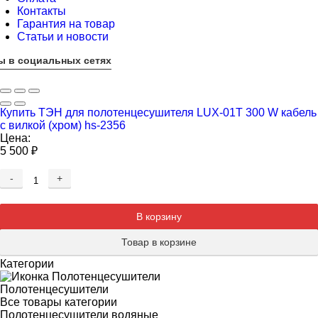
Контакты
Гарантия на товар
Статьи и новости
ы в социальных сетях
Купить ТЭН для полотенцесушителя LUX-01T 300 W кабель
с вилкой (хром) hs-2356
Цена:
5 500
₽
-
+
Добавляется...
Добавлен
В корзину
Товар в корзине
Категории
Полотенцесушители
Все товары категории
Полотенцесушители водяные