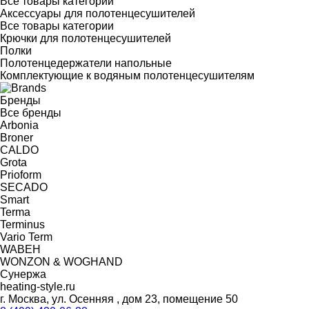
Все товары категории
Аксессуары для полотенцесушителей
Все товары категории
Крючки для полотенцесушителей
Полки
Полотенцедержатели напольные
Комплектующие к водяным полотенцесушителям
Бренды
Все бренды
Arbonia
Broner
CALDO
Grota
Prioform
SECADO
Smart
Terma
Terminus
Vario Term
WABEH
WONZON & WOGHAND
Сунержа
heating-style.ru
г. Москва, ул. Осенняя , дом 23, помещение 50