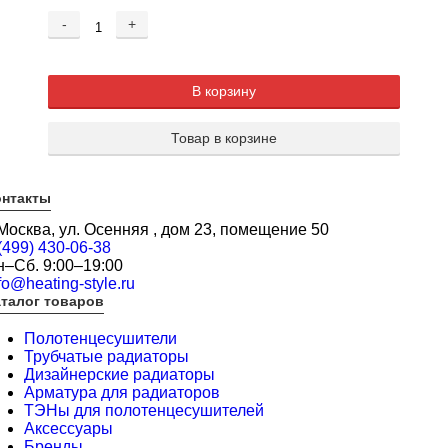
-
+
В корзину
Товар в корзине
онтакты
 Москва, ул. Осенняя , дом 23, помещение 50
(499) 430-06-38
н–Сб. 9:00–19:00
fo@heating-style.ru
талог товаров
Полотенцесушители
Трубчатые радиаторы
Дизайнерские радиаторы
Арматура для радиаторов
ТЭНы для полотенцесушителей
Аксессуары
Бренды