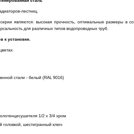
тинированная сталь
адиаторов-лестниц.
серии являются: высокая прочность, оптимальные размеры в соч
рсальность для различных типов водопроводных труб.
 к установке.
цветах.
нной стали - белый (RAL 9016)
олотенцесушителя 1/2 х 3/4 хром
ой головкой, шестигранный ключ