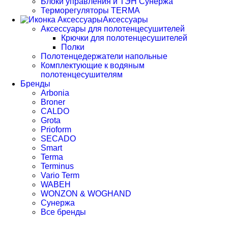
Блоки управления и ТЭН Сунержа
Терморегуляторы TERMA
Аксессуары
Аксессуары для полотенцесушителей
Крючки для полотенцесушителей
Полки
Полотенцедержатели напольные
Комплектующие к водяным
полотенцесушителям
Бренды
Arbonia
Broner
CALDO
Grota
Prioform
SECADO
Smart
Terma
Terminus
Vario Term
WABEH
WONZON & WOGHAND
Сунержа
Все бренды