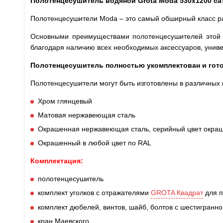
Полотенцесушитель водяной Grota Moda 530x1200 са
Полотенцесушители Moda – это самый обширный класс р
Основными
преимуществами полотенцесушителей этой 
благодаря наличию всех необходимых аксессуаров, униве
Полотенцесушитель полностью укомплектован и готов
Полотенцесушители могут
быть изготовлены в различных 
Хром глянцевый
Матовая нержавеющая сталь
Окрашенная нержавеющая сталь, серийный цвет окраше
Окрашенный в любой цвет по RAL
Комплектация:
полотенцесушитель
комплект уголков с отражателями
GROTA Квадрат
для п
комплект дюбелей, винтов, шайб, болтов с шестигранн
кран Маевского