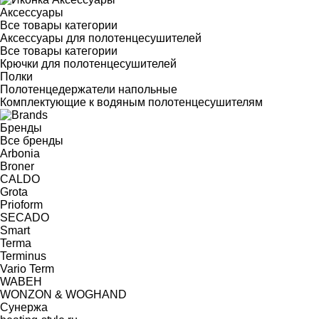
Аксессуары
Все товары категории
Аксессуары для полотенцесушителей
Все товары категории
Крючки для полотенцесушителей
Полки
Полотенцедержатели напольные
Комплектующие к водяным полотенцесушителям
Бренды
Все бренды
Arbonia
Broner
CALDO
Grota
Prioform
SECADO
Smart
Terma
Terminus
Vario Term
WABEH
WONZON & WOGHAND
Сунержа