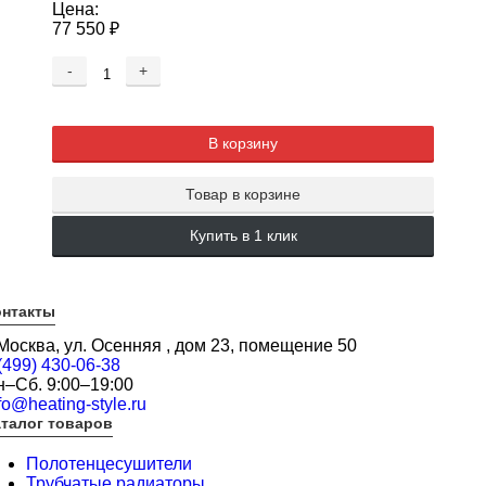
Цена:
77 550
₽
-
+
В корзину
Товар в корзине
Купить в 1 клик
онтакты
 Москва, ул. Осенняя , дом 23, помещение 50
(499) 430-06-38
н–Сб. 9:00–19:00
fo@heating-style.ru
талог товаров
Полотенцесушители
Трубчатые радиаторы