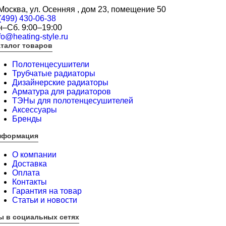
 Москва, ул. Осенняя , дом 23, помещение 50
(499) 430-06-38
н–Сб. 9:00–19:00
fo@heating-style.ru
талог товаров
Полотенцесушители
Трубчатые радиаторы
Дизайнерские радиаторы
Арматура для радиаторов
ТЭНы для полотенцесушителей
Аксессуары
Бренды
нформация
О компании
Доставка
Оплата
Контакты
Гарантия на товар
Статьи и новости
ы в социальных сетях