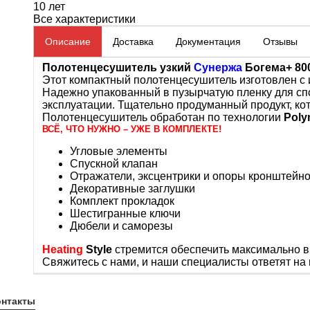
10 лет
Все характеристики
Описание
Доставка
Документация
Отзывы
Полотенцесушитель узкий
Сунержа
Богема+ 80
Этот компактный полотенцесушитель изготовлен с 
Надежно упакованный в пузырчатую пленку для спо
эксплуатации. Тщательно продуманный продукт, ко
Полотенцесушитель
обработан
по технологии
Poly
ВСЁ, ЧТО НУЖНО – УЖЕ В КОМПЛЕКТЕ!
Угловые элементы
Спускной клапан
Отражатели, эксцентрики и опоры кронштейн
Декоративные заглушки
Комплект прокладок
Шестигранные ключи
Дюбели и саморезы
Heating
Style
стремится обеспечить максимально в
Свяжитесь с нами, и наши специалисты ответят на 
онтакты