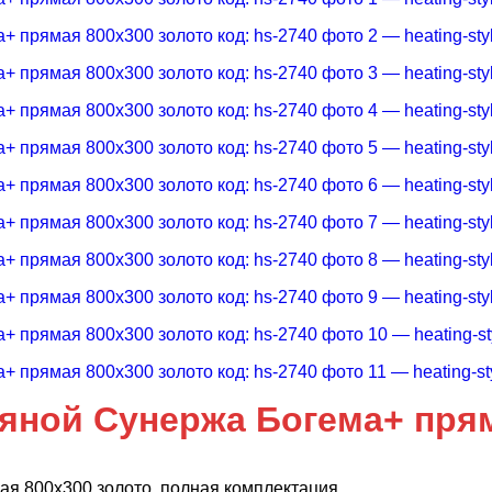
ной Сунержа Богема+ пряма
я 800х300 золото, полная комплектация