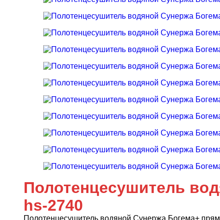
Полотенцесушитель водя
hs-2740
Полотенцесушитель водяной Сунержа Богема+ пряма