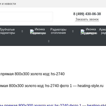
и и новости
8 (499) 430-06-38
Заказать звонок
Трубчатые
Радиаторы
Арма
радиаторы
отопления
ра
рямая 800х300 золото код: hs-2740