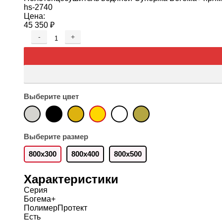
hs-2740
Цена:
45 350
₽
-
+
Выберите цвет
Выберите размер
800х300
800x400
800x500
Характеристики
Серия
Богема+
ПолимерПротект
Есть