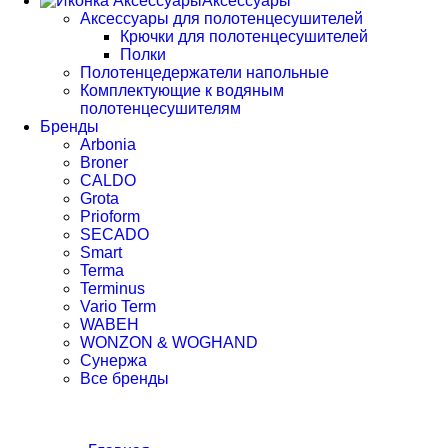
Аксессуары
Аксессуары для полотенцесушителей
Крючки для полотенцесушителей
Полки
Полотенцедержатели напольные
Комплектующие к водяным
полотенцесушителям
Бренды
Arbonia
Broner
CALDO
Grota
Prioform
SECADO
Smart
Terma
Terminus
Vario Term
WABEH
WONZON & WOGHAND
Сунержа
Все бренды