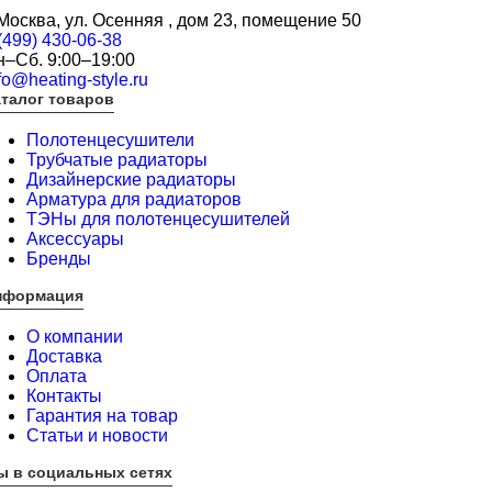
 Москва, ул. Осенняя , дом 23, помещение 50
(499) 430-06-38
н–Сб. 9:00–19:00
fo@heating-style.ru
талог товаров
Полотенцесушители
Трубчатые радиаторы
Дизайнерские радиаторы
Арматура для радиаторов
ТЭНы для полотенцесушителей
Аксессуары
Бренды
нформация
О компании
Доставка
Оплата
Контакты
Гарантия на товар
Статьи и новости
ы в социальных сетях