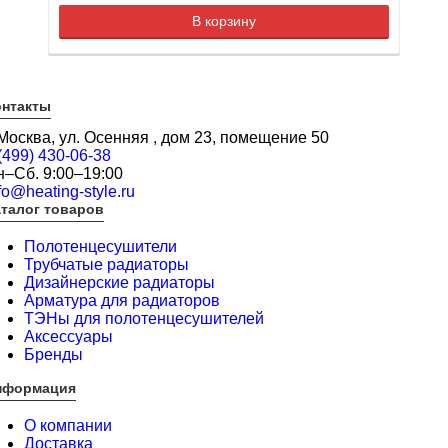
В корзину
онтакты
 Москва, ул. Осенняя , дом 23, помещение 50
(499) 430-06-38
н–Сб. 9:00–19:00
fo@heating-style.ru
талог товаров
Полотенцесушители
Трубчатые радиаторы
Дизайнерские радиаторы
Арматура для радиаторов
ТЭНы для полотенцесушителей
Аксессуары
Бренды
нформация
О компании
Доставка