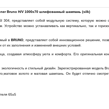
er Bruno H/V 1000x70 шлифованный шампань (silk)
I 304, представляет собой модульную систему, которую можно с
 Устройство можно устанавливать как вертикально, так и горизо
емый в
BRUNO
, представляет собой инновационное решение, поз
и от их заполнения и изменений внешних условий.
тенца, создавая атмосферу уюта и комфорта. Его оригинальная к
 экологичность и стильный дизайн. Зарегистрированная модель Br
лото,матовое золото и матовая шампань. Он будет отлично смотр
теля 65±5