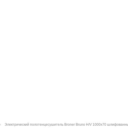
е
Электрический полотенцесушитель Broner Bruno H/V 1000x70 шлифованный 