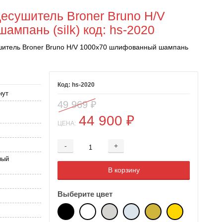
есушитель Broner Bruno H/V
мпань (silk) код: hs-2020
шитель Broner Bruno H/V 1000х70 шлифованный шампань
hs-2020
нут
49 969
₽
44 900
₽
ЦЕНА:
-
+
Добавляется...
Добавлен
ный
В корзину
Выберите цвет