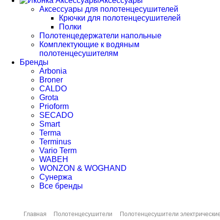
Аксессуары
Аксессуары для полотенцесушителей
Крючки для полотенцесушителей
Полки
Полотенцедержатели напольные
Комплектующие к водяным
полотенцесушителям
Бренды
Arbonia
Broner
CALDO
Grota
Prioform
SECADO
Smart
Terma
Terminus
Vario Term
WABEH
WONZON & WOGHAND
Сунержа
Все бренды
Главная
Полотенцесушители
Полотенцесушители электрически