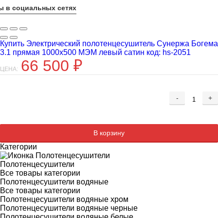
ы в социальных сетях
Купить Электрический полотенцесушитель Сунержа Богема
3.1 прямая 1000x500 МЭМ левый сатин код: hs-2051
66 500
₽
ЦЕНА:
-
+
Добавляется...
Добавлен
В корзину
Категории
Полотенцесушители
Все товары категории
Полотенцесушители водяные
Все товары категории
Полотенцесушители водяные хром
Полотенцесушители водяные черные
Полотенцесушители водяные белые