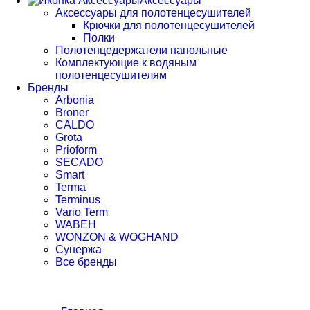
Аксессуары
Аксессуары для полотенцесушителей
Крючки для полотенцесушителей
Полки
Полотенцедержатели напольные
Комплектующие к водяным
полотенцесушителям
Бренды
Arbonia
Broner
CALDO
Grota
Prioform
SECADO
Smart
Terma
Terminus
Vario Term
WABEH
WONZON & WOGHAND
Сунержа
Все бренды