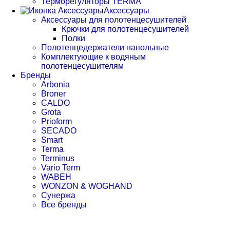
Терморегуляторы TERMA
Аксессуары
Аксессуары для полотенцесушителей
Крючки для полотенцесушителей
Полки
Полотенцедержатели напольные
Комплектующие к водяным
полотенцесушителям
Бренды
Arbonia
Broner
CALDO
Grota
Prioform
SECADO
Smart
Terma
Terminus
Vario Term
WABEH
WONZON & WOGHAND
Сунержа
Все бренды