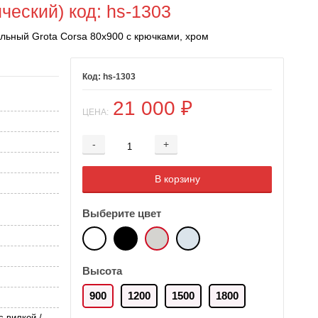
ческий) код: hs-1303
льный Grota Corsa 80х900 с крючками, хром
hs-1303
21 000
₽
ЦЕНА:
-
+
Добавляется...
Добавлен
В корзину
Выберите цвет
Высота
900
1200
1500
1800
 вилкой /