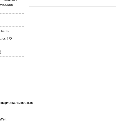
ическое
таль
ьба 1/2
)
функциональностью.
аты.