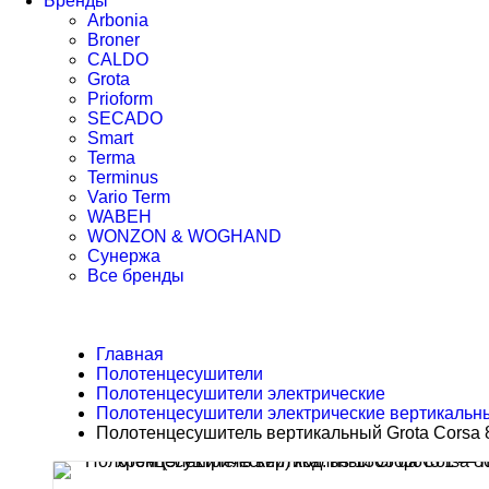
Бренды
Arbonia
Broner
CALDO
Grota
Prioform
SECADO
Smart
Terma
Terminus
Vario Term
WABEH
WONZON & WOGHAND
Сунержа
Все бренды
Главная
Полотенцесушители
Полотенцесушители электрические
Полотенцесушители электрические вертикальн
Полотенцесушитель вертикальный Grota Corsa 80