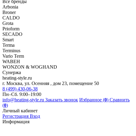
Все бренды
Arbonia
Broner
CALDO
Grota
Prioform
SECADO
Smart
Terma
Terminus
Vario Term
WABEH
WONZON & WOGHAND
Сунержа
heating-style.ru
г. Москва, ул. Осенняя , дом 23, помещение 50
8 (499) 430-06-38
Пн–Сб. 9:00–19:00
info@heating-style.ru
Заказать звонок
Избранное (
0
)
Сравнить
(
0
)
Личный кабинет
Регистрация
Вход
Информация