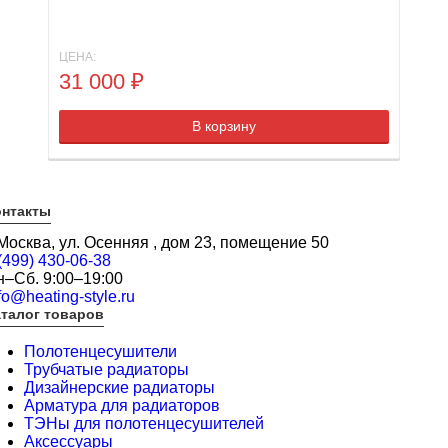
ЦЕНА:
31 000
₽
В корзину
онтакты
 Москва, ул. Осенняя , дом 23, помещение 50
(499) 430-06-38
н–Сб. 9:00–19:00
fo@heating-style.ru
талог товаров
Полотенцесушители
Трубчатые радиаторы
Дизайнерские радиаторы
Арматура для радиаторов
ТЭНы для полотенцесушителей
Аксессуары