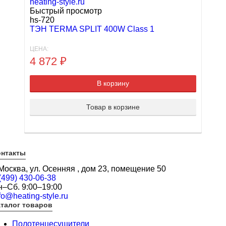
Быстрый просмотр
hs-720
ТЭН TERMA SPLIT 400W Class 1
ЦЕНА:
4 872
₽
В корзину
Товар в корзине
онтакты
 Москва, ул. Осенняя , дом 23, помещение 50
(499) 430-06-38
н–Сб. 9:00–19:00
fo@heating-style.ru
талог товаров
Полотенцесушители