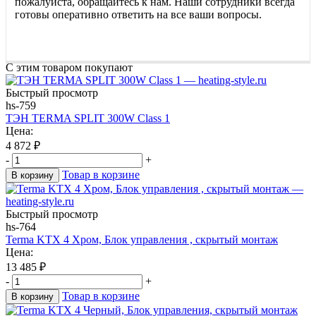
пожалуйста, обращайтесь к нам. Наши сотрудники всегда
готовы оперативно ответить на все ваши вопросы.
С этим товаром покупают
Быстрый просмотр
hs-759
ТЭН TERMA SPLIT 300W Class 1
Цена:
4 872
₽
-
+
Товар в корзине
В корзину
Быстрый просмотр
hs-764
Terma KTX 4 Хром, Блок управления , скрытый монтаж
Цена:
13 485
₽
-
+
Товар в корзине
В корзину