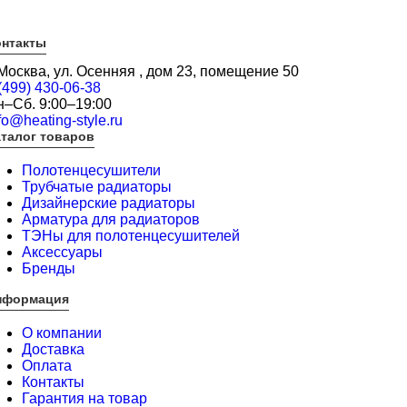
онтакты
 Москва, ул. Осенняя , дом 23, помещение 50
(499) 430-06-38
н–Сб. 9:00–19:00
fo@heating-style.ru
талог товаров
Полотенцесушители
Трубчатые радиаторы
Дизайнерские радиаторы
Арматура для радиаторов
ТЭНы для полотенцесушителей
Аксессуары
Бренды
нформация
О компании
Доставка
Оплата
Контакты
Гарантия на товар