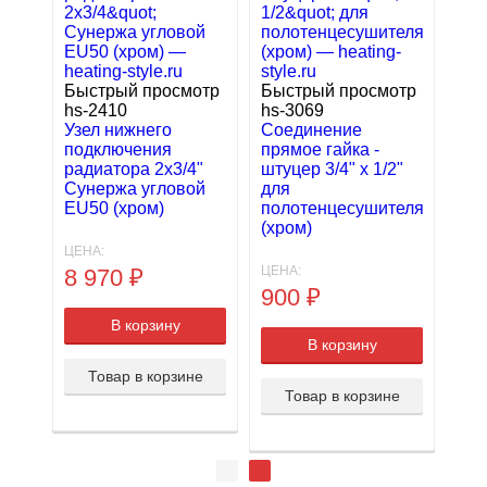
отр
Быстрый просмотр
Быстрый просмотр
hs-2410
hs-3069
a
Узел нижнего
Соединение
подключения
прямое гайка -
ой
радиатора 2х3/4"
штуцер 3/4" х 1/2"
Сунержа угловой
для
EU50 (хром)
полотенцесушителя
(хром)
ЦЕНА:
ЦЕНА:
8 970
₽
900
₽
В корзину
В корзину
е
Товар в корзине
Товар в корзине